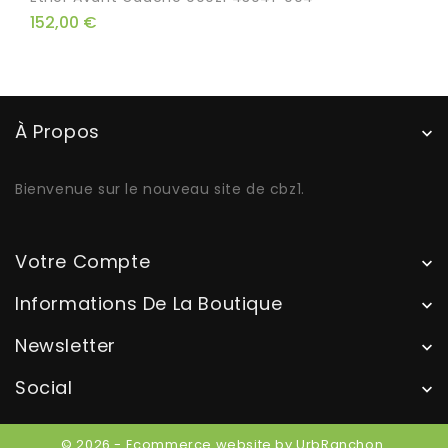
152,00 €
À Propos

Bienvenue sur le nouveau site de cbz1.
Votre Compte

Informations De La Boutique

Newsletter

Social

© 2026 - Ecommerce website by UrbRanchon.