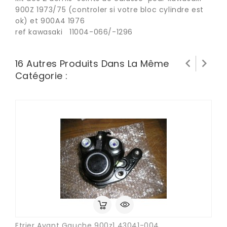
900Z 1973/75 (controler si votre bloc cylindre est
ok) et 900A4 1976
ref kawasaki 11004-066/-1296


16 Autres Produits Dans La Même
Catégorie :
Etrier Avant Gauche 900z1 43041-004