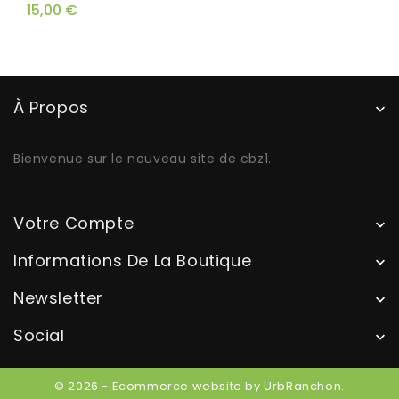
15,00 €
À Propos

Bienvenue sur le nouveau site de cbz1.
Votre Compte

Informations De La Boutique

Newsletter

Social

© 2026 - Ecommerce website by UrbRanchon.