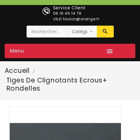
Service Client
06 16 45 14 79
cbz1.toulon@orange.fr
Menu

Accueil
Tiges De Clignotants Ecrous+
Rondelles