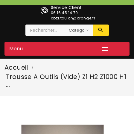
Service Client
06 16 45 14 79
cbz1.toulon@orange.fr
Menu

Accueil
Trousse A Outils (vide) Z1 H2 Z1000 H1
...