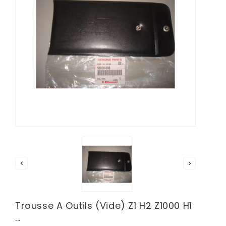


Trousse A Outils (vide) Z1 H2 Z1000 H1
...