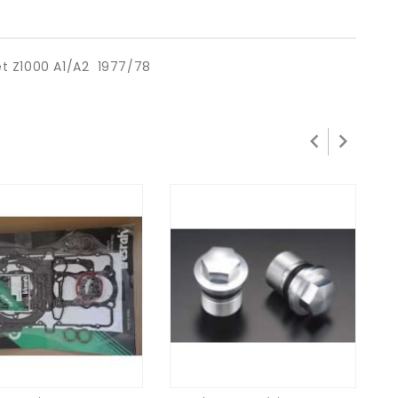
 et Z1000 A1/A2 1977/78

