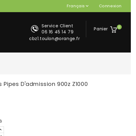
Français
Connexion

Service Client
0
Panier
06 16 45 14 79
cbz1.toulon@orange.fr
rs Pipes D'admission 900z Z1000
é