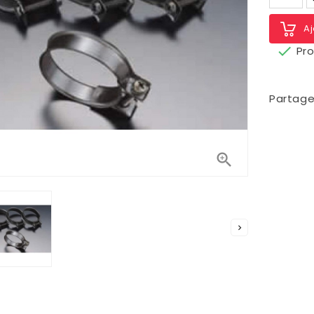
Aj

Pro
Partage

