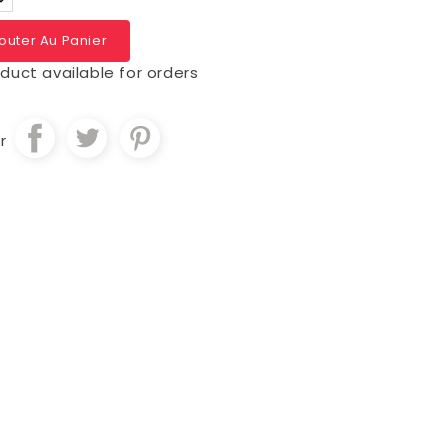
outer Au Panier
duct available for orders
r