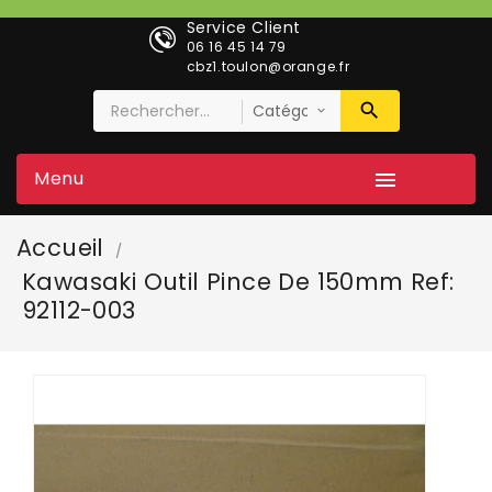
Service Client
06 16 45 14 79
cbz1.toulon@orange.fr
Menu

Accueil
Kawasaki Outil Pince De 150mm Ref:
92112-003