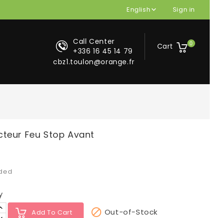
English
Sign in

Call Center
0
Cart
+336 16 45 14 79
cbz1.toulon@orange.fr
teur Feu Stop Avant
uded
y

Out-of-Stock
Add To Cart