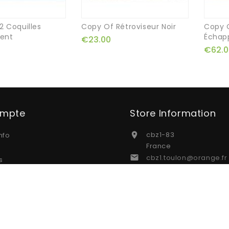
2 Coquilles
Copy Of Rétroviseur Noir
Copy O
ent
Échap
€23.00
€62.0
ompte
Store Information
cbz1-83
nfo

France
cbz1.toulon@orange.fr

s
s