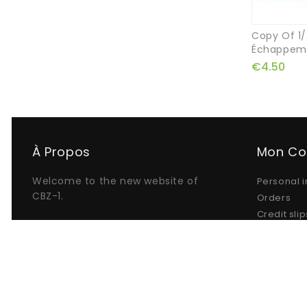
Copy Of 1/
Échappem
€4.50
À Propos
Mon C
Welcome to the new website of
Personal i
CBZ-1.
Orders
Credit slip
Addresse
My alerts
© 2026 - Ecommerce website by UrbRanchon.