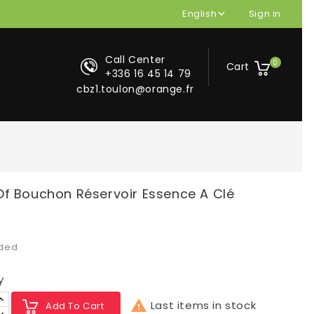
English
Sign in

Call Center
0
Cart
+336 16 45 14 79
cbz1.toulon@orange.fr
f Bouchon Réservoir Essence A Clé
uded
y

Last items in stock
Add To Cart