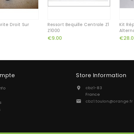
rite Droit Sur
Ressort Bequille Centrale Z1
Kit Ré
Z1000
Altern
€9.00
€28.0
ompte
Store Information
cbz1-83
nfo

France
cbz1.toulon@orange.fr

s
s