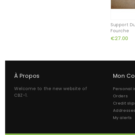
Support Du
Fourche
€27.00
À Propos
Mon C
Welcome to the new website of
Personal i
CBZ-1.
Orders
Credit slip
Addresse
My alerts