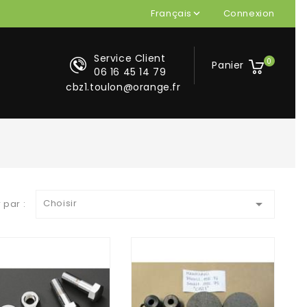
Français
Connexion

Service Client
0
Panier
06 16 45 14 79
cbz1.toulon@orange.fr

Choisir
r par :