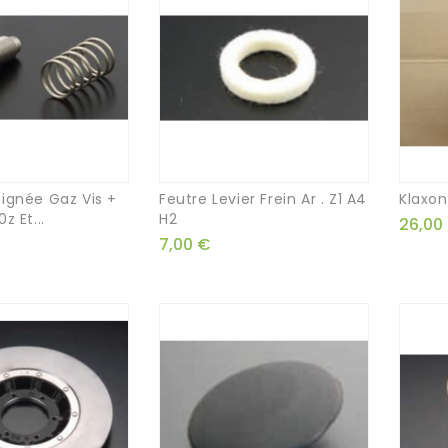
ignée Gaz Vis +
Feutre Levier Frein Ar . Z1 A4
Klaxon
z Et...
H2
26,00
7,00 €