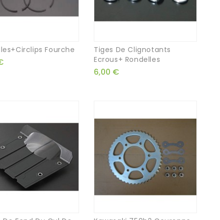
les+circlips Fourche
Tiges De Clignotants
Ecrous+ Rondelles
€
6,00 €