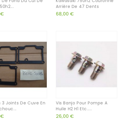
 De Fond Du Cul De
Kawasaki 750h2 Couronne
50h2...
Arrière De 47 Dents
 €
68,00 €
s 3 Joints De Cuve En
Vis Banjo Pour Pompe A
houc...
Huile H2 H1 Etc.....
 €
26,00 €