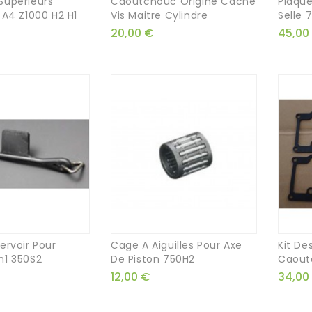
Supérieurs
Caoutchouc Origine Cache
Plaque
 A4 Z1000 H2 H1
Vis Maitre Cylindre
Selle 7
20,00 €
45,00
ervoir Pour
Cage A Aiguilles Pour Axe
Kit De
h1 350S2
De Piston 750H2
Caoutc
12,00 €
34,00