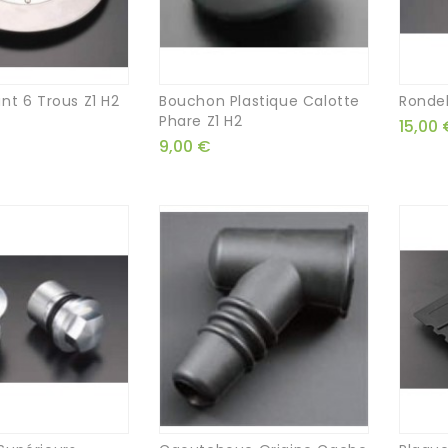
nt 6 Trous Z1 H2
Bouchon Plastique Calotte
Rondel
Phare Z1 H2
15,00 
9,00 €