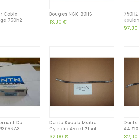
r Cable
Bougies NGK-B9HS
750H2 
ge 750h2
Roulem
13,00 €
97,00
lement De
Durite Souple Maitre
Durite
 6305NC3
Cylindre Avant Z1 A4...
A4 Z10
32,00 €
32,00