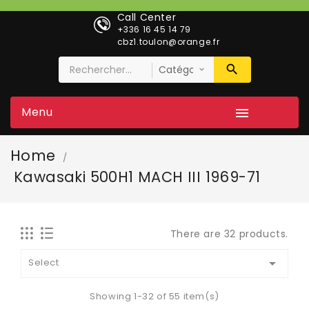
Call Center
+336 16 45 14 79
cbz1.toulon@orange.fr
Menu

Home
Kawasaki 500H1 MACH III 1969-71
There are 32 products.

Select
Showing 1-32 of 55 item(s)