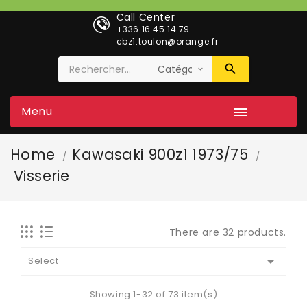
Call Center
+336 16 45 14 79
cbz1.toulon@orange.fr
Menu

Home
Kawasaki 900z1 1973/75
Visserie
There are 32 products.

Select
Showing 1-32 of 73 item(s)