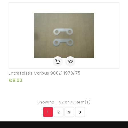
Entretoises Carbus 900Z1 1973/75
€8.00
Showing 1-32 of 73 item(s)

1
2
3